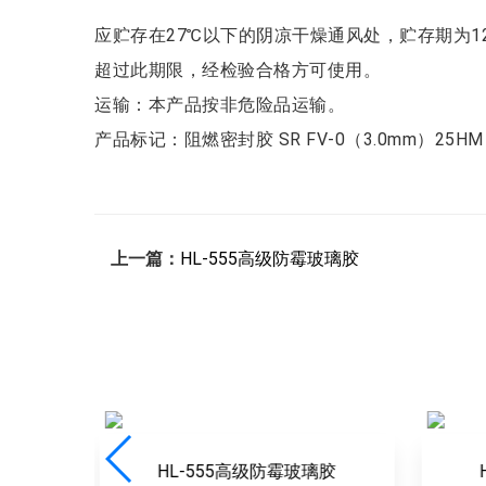
应贮存在27℃以下的阴凉干燥通风处，贮存期为1
超过此期限，经检验合格方可使用。
运输：本产品按非危险品运输。
产品标记：阻燃密封胶 SR FV-0（3.0mm）25HM G
上一篇：
HL-555高级防霉玻璃胶
防霉玻璃胶
HL-618中性硅酮耐候胶